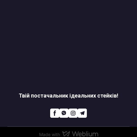
Твій постачальник ідеальних стейків!
Made with