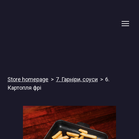
Store homepage
7. Гарніри, соуси
6.
Картопля фрі