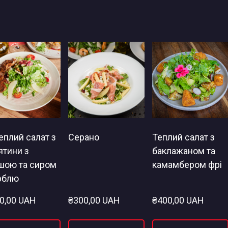
Теплий салат з
Серано
Теплий салат з
ятини з
баклажаном та
шою та сиром
камамбером фрі
рблю
0,00 UAH
₴300,00 UAH
₴400,00 UAH