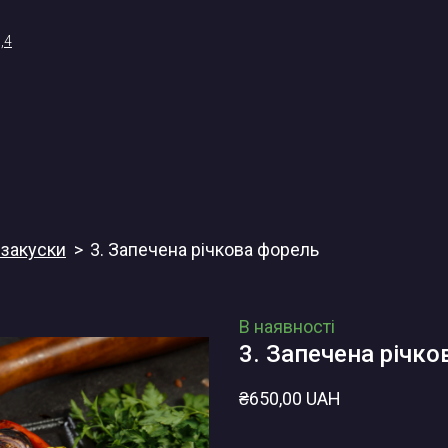
,4
і закуски
3. Запечена річкова форель
В наявності
3. Запечена річк
₴650,00 UAH