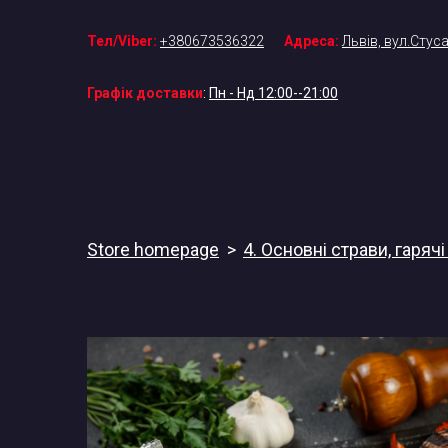
Тел/Viber:
+380673536322
Адреса:
Львів, вул.Стуса
Графік доставки
:
Пн - Нд 12:00--21:00
Store homepage
4. Основні страви, гаряч