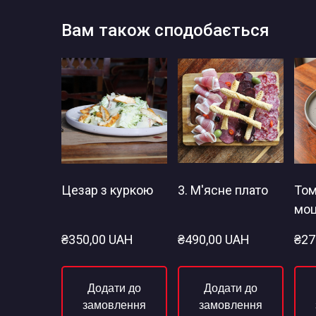
Вам також сподобається
Цезар з куркою
3. М'ясне плато
Том
моц
₴350,00 UAH
₴490,00 UAH
₴27
Додати до
Додати до
замовлення
замовлення